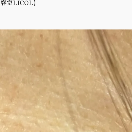
室LICOL】