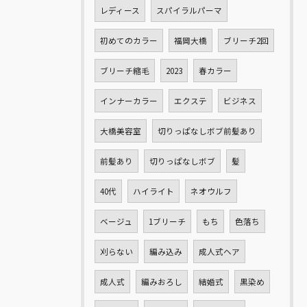
レディース
スパイラルパーマ
初めてのカラー
福岡大橋
ブリーチ2回
ブリーチ縮毛
2023
春カラー
インナーカラー
エクステ
ビジネス
大橋美容室
切りっぱなしボブ前髪あり
前髪あり
切りっぱなしボブ
髪
40代
ハイライト
ネオウルフ
ベージュ
1ブリーチ
もち
色落ち
刈らない
編み込み
成人式ヘア
成人式
編みおろし
結婚式
黒染め