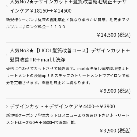
人気No2★デザインカット＋髪質改善縮毛矯正＋デザ
インケア￥18150→￥14500
新規様クーポン♪従来の縮毛矯正と異なり柔らかい質感、毛先までツ
ルツルに♪ロング料金＋１１００
￥14,500 (税込)
人気No3★【LICOL髪質改善コース】デザインカット＋
髪質改善TR＋marbb洗浄
骨格に合わせてカットさせて頂きます。marbb洗浄し頭皮環境整えト
リートメントの浸透up！５ステップのトリートメントでアイロンで成
分を定着させます。※縮毛矯正とは異なります。
￥9,900 (税込)
デザインカット＋デザインケア￥4400→￥3900
新規様クーポン♪学生カットはメニューよりお選び下さい♪トリート
メントは＋2750円＋6600円で追加可能。
￥3,900 (税込)