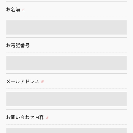
られた場合を除き、
お名前
※
取得した個人情報を第三者に提供することはいたし
ません。
＜個人情報の委託について＞
お電話番号
当社では、利用目的の達成に必要な範囲において、
個人情報を外部に委託する場合があります。
これらの委託先に対しては個人情報保護契約等の措
置をとり、適切な監督を行います。
メールアドレス
※
＜個人情報の安全管理＞
当社では、個人情報の漏洩等がなされないよう、適
切に安全管理対策を実施します。
お問い合わせ内容
※
＜個人情報を与えなかった場合に生じる結果＞