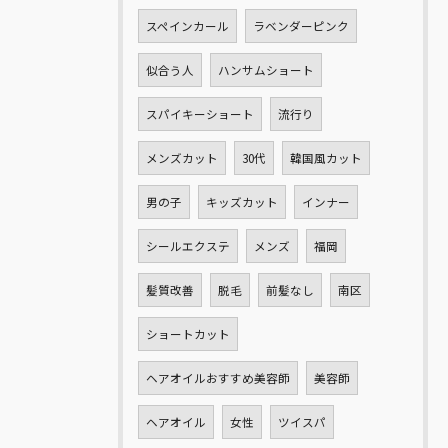
スペインカール
ラベンダーピンク
似合う人
ハンサムショート
スパイキーショート
流行り
メンズカット
30代
韓国風カット
男の子
キッズカット
インナー
シールエクステ
メンズ
福岡
髪質改善
脱毛
前髪なし
南区
ショートカット
ヘアオイルおすすめ美容師
美容師
ヘアオイル
女性
ツイスパ